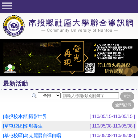
回首頁
關於社大
公佈欄
行事曆
最新活動
活動花絮
最新活動
課程一覽表
志工與社團
社大學習Q&A
[南投校本部]攝影世界
[ 110/05/15-110/05/15 ]
友站連結
[草屯校區]瑜珈養生
[ 110/05/08-110/05/08 ]
[草屯校區]烏克麗麗自彈自唱
[ 110/05/08-110/05/08 ]
網路選課