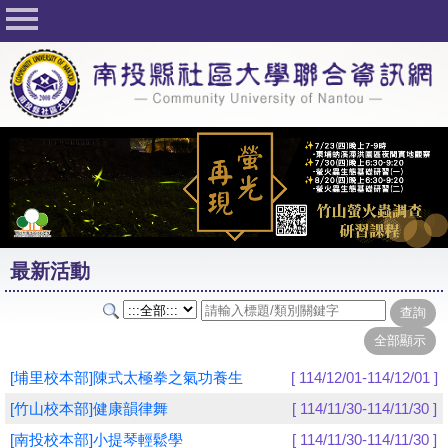
回首頁
關於社大
公佈欄
行事曆
最新活動
活動花絮
最新活動
課程一覽表
志工與社團
社大學習Q&A
[埔里校本部]陳式太極拳之氣功養生
[ 114/12/01-114/12/01 ]
友站連結
[竹山校本部]健康韻律舞
[ 114/11/30-114/11/30 ]
[南投校本部]小提琴輕鬆學
[ 114/11/30-114/11/30 ]
網路選課