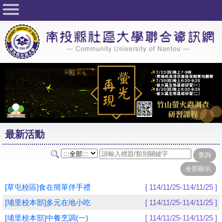
回首頁
關於社大
公佈欄
行事曆
最新活動
活動花絮
最新活動
課程一覽表
志工與社團
社大學習Q&A
[草屯校區]食在簡單伴手禮
[ 114/11/25-114/11/25 ]
友站連結
[埔里校本部]多元在地小吃
[ 114/11/25-114/11/25 ]
[埔里校本部]中餐烹調(一)
[ 114/11/25-114/11/25 ]
網路選課