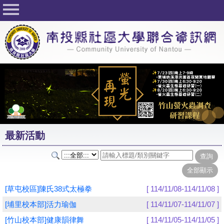
回首頁
關於社大
公佈欄
行事曆
最新活動
活動花絮
最新活動
課程一覽表
志工與社團
社大學習Q&A
[草屯校區]陳氏38式太極拳
[ 114/11/08-114/11/08 ]
友站連結
[埔里校本部]活力瑜伽
[ 114/11/07-114/11/07 ]
[竹山校本部]健康韻律舞
[ 114/11/05-114/11/05 ]
網路選課