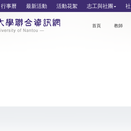
行事曆
最新活動
活動花絮
志工與社團
社
首頁
教師