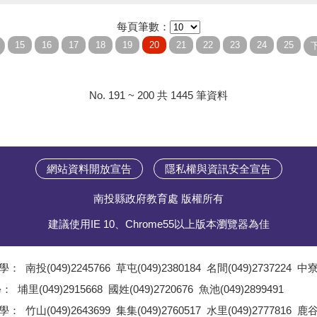
每頁筆數：
No. 191 ~ 200 共 1445 筆資料
網站資料開放宣告
隱私權與資訊安全宣告
南投縣政府教育處 版權所有
建議使用IE 10、Chrome55以上版本瀏覽器為佳
學：
南投(049)2245766
草屯(049)2380184
名間(049)2737224
中寮(
;
學：
埔里(049)2915668
國姓(049)2720676
魚池(049)2899491
;
學：
竹山(049)2643699
集集(049)2760517
水里(049)2777816
鹿谷(