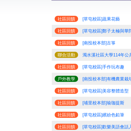
社區回饋
[草屯校區]蔬果花藝
社區回饋
[草屯校區]鄭子太極與華
社區回饋
[南投校本部]古箏
聯合活動
濁水溪社區大學114年
社區回饋
[草屯校區]手作玩布趣
戶外教學
[南投校本部]有機農業栽
社區回饋
[草屯校區]美容整體造型
社區回饋
[埔里校本部]瑜珈提斯
社區回饋
[草屯校區]繽紛色鉛筆
社區回饋
[草屯校區]歡樂美語會話