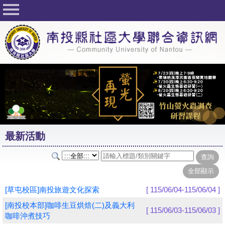
回首頁
關於社大
公佈欄
行事曆
最新活動
活動花絮
最新活動
課程一覽表
志工與社團
社大學習Q&A
[草屯校區]南投旅遊文化探索
[ 115/06/04-115/06/04 ]
友站連結
[南投校本部]咖啡生豆烘焙(二)及義大利
[ 115/06/03-115/06/03 ]
咖啡沖煮技巧
網路選課