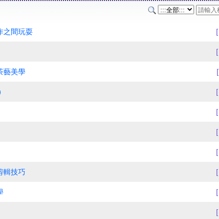
作之間玩耍
茶藝美學
)
剪輯技巧
學