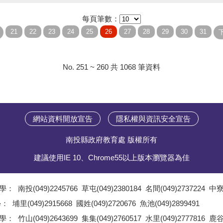
每頁筆數：
No. 251 ~ 260 共 1068 筆資料
網站資料開放宣告
隱私權與資訊安全宣告
南投縣政府教育處 版權所有
建議使用IE 10、Chrome55以上版本瀏覽器為佳
學：
南投(049)2245766
草屯(049)2380184
名間(049)2737224
中寮(
;
學：
埔里(049)2915668
國姓(049)2720676
魚池(049)2899491
;
學：
竹山(049)2643699
集集(049)2760517
水里(049)2777816
鹿谷(