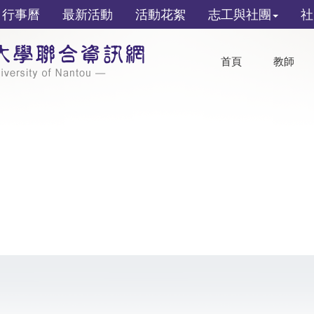
行事曆
最新活動
活動花絮
志工與社團
社
首頁
教師