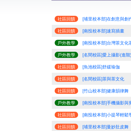
社區回饋
[埔里校本部]在創意與創
社區回饋
[南投校本部]速寫插畫
戶外教學
[南投校本部]台灣茶文化
戶外教學
[名間校區]愛上攝影(進階
社區回饋
[魚池校區]舒緩瑜伽
社區回饋
[名間校區]茶與茶文化
社區回饋
[竹山校本部]健康韻律舞
戶外教學
[南投校本部]手機攝影與
社區回饋
[南投校本部]小提琴輕鬆
社區回饋
[埔里校本部]曼妙肚皮舞