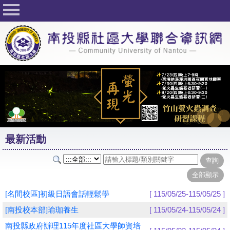
回首頁
關於社大
公佈欄
行事曆
最新活動
活動花絮
最新活動
課程一覽表
志工與社團
社大學習Q&A
[名間校區]初級日語會話輕鬆學
[ 115/05/25-115/05/25 ]
友站連結
[南投校本部]瑜珈養生
[ 115/05/24-115/05/24 ]
南投縣政府辦理115年度社區大學師資培
網路選課