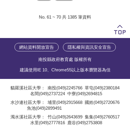
No. 61 ~ 70 共 1385 筆資料
網站資料開放宣告
隱私權與資訊安全宣告
南投縣政府教育處 版權所有
建議使用IE 10、Chrome55以上版本瀏覽器為佳
貓羅溪社區大學：
南投(049)2245766
草屯(049)2380184
名間(049)2737224
中寮(049)2694815
;
水沙連社區大學：
埔里(049)2915668
國姓(049)2720676
魚池(049)2899491
;
濁水溪社區大學：
竹山(049)2643699
集集(049)2760517
水里(049)2777816
鹿谷(049)2753808