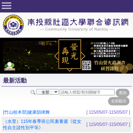
回首頁
關於社大
公佈欄
行事曆
最新活動
活動花絮
最新活動
課程一覽表
志工與社團
社大學習Q&A
[竹山校本部]健康韻律舞
[ 115/05/07-115/05/07 ]
友站連結
（水里）115年春季班公民素養週《從女
[ 115/05/07-115/05/07 ]
性自主談性別平等》
網路選課