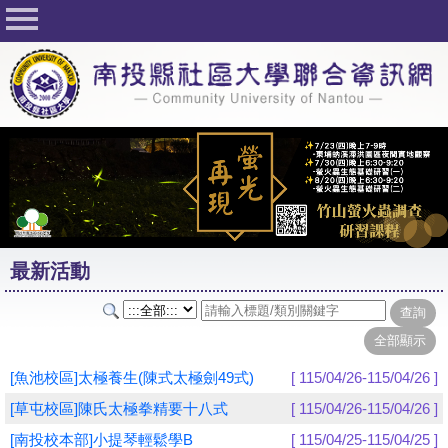
回首頁
關於社大
公佈欄
行事曆
最新活動
活動花絮
最新活動
課程一覽表
志工與社團
社大學習Q&A
[魚池校區]太極養生(陳式太極劍49式)
[ 115/04/26-115/04/26 ]
友站連結
[草屯校區]陳氏太極拳精要十八式
[ 115/04/26-115/04/26 ]
[南投校本部]小提琴輕鬆學B
[ 115/04/25-115/04/25 ]
網路選課