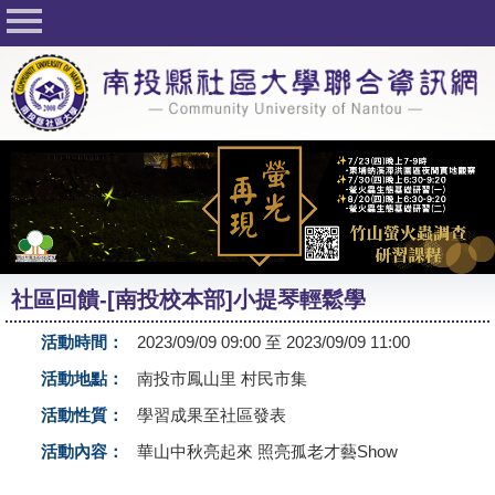
回首頁
關於社大
公佈欄
行事曆
最新活動
活動花絮
社區回饋-[南投校本部]小提琴輕鬆學
課程一覽表
活動時間：
2023/09/09 09:00 至 2023/09/09 11:00
志工與社團
活動地點：
南投市鳳山里 村民市集
社大學習Q&A
活動性質：
學習成果至社區發表
友站連結
活動內容：
華山中秋亮起來 照亮孤老才藝Show
網路選課