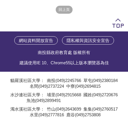
學員專區
教師專區
評委專區
網站資料開放宣告
隱私權與資訊安全宣告
校務行政
南投縣政府教育處 版權所有
建議使用IE 10、Chrome55以上版本瀏覽器為佳
貓羅溪社區大學：
南投(049)2245766
草屯(049)2380184
名間(049)2737224
中寮(049)2694815
;
水沙連社區大學：
埔里(049)2915668
國姓(049)2720676
魚池(049)2899491
;
濁水溪社區大學：
竹山(049)2643699
集集(049)2760517
水里(049)2777816
鹿谷(049)2753808