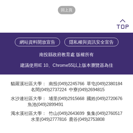
學員專區
教師專區
評委專區
網站資料開放宣告
隱私權與資訊安全宣告
校務行政
南投縣政府教育處 版權所有
建議使用IE 10、Chrome55以上版本瀏覽器為佳
貓羅溪社區大學：
南投(049)2245766
草屯(049)2380184
名間(049)2737224
中寮(049)2694815
;
水沙連社區大學：
埔里(049)2915668
國姓(049)2720676
魚池(049)2899491
;
濁水溪社區大學：
竹山(049)2643699
集集(049)2760517
水里(049)2777816
鹿谷(049)2753808