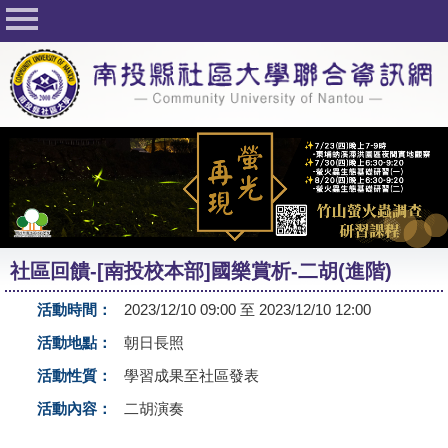
回首頁
關於社大
公佈欄
行事曆
最新活動
活動花絮
社區回饋-[南投校本部]國樂賞析-二胡(進階)
課程一覽表
活動時間：
2023/12/10 09:00 至 2023/12/10 12:00
志工與社團
活動地點：
朝日長照
社大學習Q&A
活動性質：
學習成果至社區發表
友站連結
活動內容：
二胡演奏
網路選課