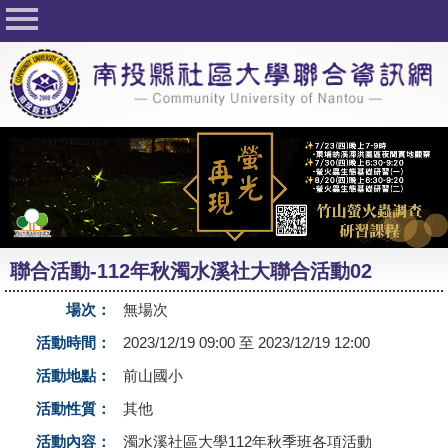
回首頁
關於社大
公佈欄
行事曆
最新活動
活動花絮
聯合活動-112年秋濁水溪社大聯合活動02
課程一覽表
場次：
無場次
志工與社團
活動時間：
2023/12/19 09:00 至 2023/12/19 12:00
社大學習Q&A
活動地點：
前山國小
友站連結
活動性質：
其他
網路選課
活動內容：
濁水溪社區大學112年秋季班各項活動