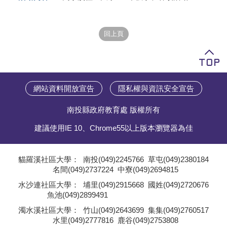
學員專區
教師專區
評委專區
校務行政
網站資料開放宣告
隱私權與資訊安全宣告
南投縣政府教育處 版權所有
建議使用IE 10、Chrome55以上版本瀏覽器為佳
貓羅溪社區大學：
南投(049)2245766
草屯(049)2380184
名間(049)2737224
中寮(049)2694815
;
水沙連社區大學：
埔里(049)2915668
國姓(049)2720676
魚池(049)2899491
;
濁水溪社區大學：
竹山(049)2643699
集集(049)2760517
水里(049)2777816
鹿谷(049)2753808