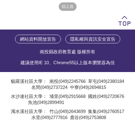
學員專區
教師專區
評委專區
網站資料開放宣告
隱私權與資訊安全宣告
校務行政
南投縣政府教育處 版權所有
建議使用IE 10、Chrome55以上版本瀏覽器為佳
貓羅溪社區大學：
南投(049)2245766
草屯(049)2380184
名間(049)2737224
中寮(049)2694815
;
水沙連社區大學：
埔里(049)2915668
國姓(049)2720676
魚池(049)2899491
;
濁水溪社區大學：
竹山(049)2643699
集集(049)2760517
水里(049)2777816
鹿谷(049)2753808