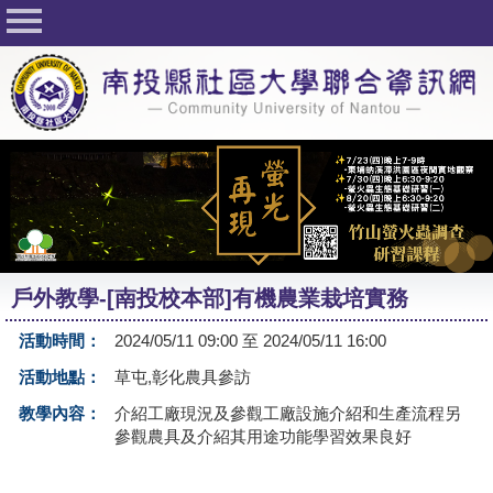
回首頁
關於社大
公佈欄
行事曆
最新活動
活動花絮
戶外教學-[南投校本部]有機農業栽培實務
課程一覽表
活動時間：
2024/05/11 09:00 至 2024/05/11 16:00
志工與社團
活動地點：
草屯,彰化農具參訪
社大學習Q&A
教學內容：
介紹工廠現況及參觀工廠設施介紹和生產流程另
參觀農具及介紹其用途功能學習效果良好
友站連結
網路選課