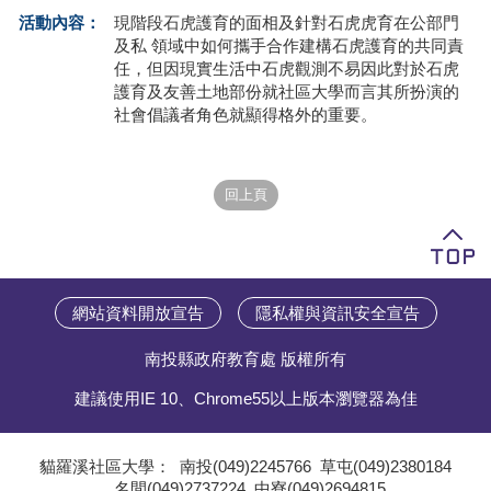
活動內容：
現階段石虎護育的面相及針對石虎虎育在公部門
學員專區
及私 領域中如何攜手合作建構石虎護育的共同責
任，但因現實生活中石虎觀測不易因此對於石虎
教師專區
護育及友善土地部份就社區大學而言其所扮演的
社會倡議者角色就顯得格外的重要。
評委專區
校務行政
網站資料開放宣告
隱私權與資訊安全宣告
南投縣政府教育處 版權所有
建議使用IE 10、Chrome55以上版本瀏覽器為佳
貓羅溪社區大學：
南投(049)2245766
草屯(049)2380184
名間(049)2737224
中寮(049)2694815