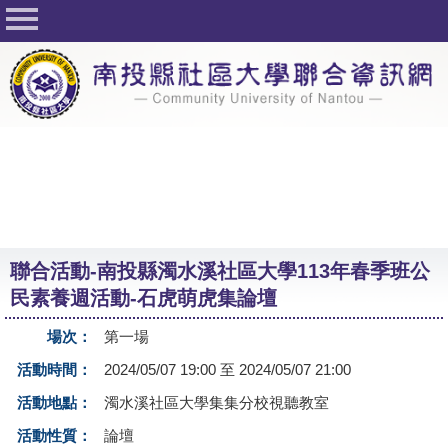
回首頁
關於社大
公佈欄
行事曆
最新活動
活動花絮
聯合活動-南投縣濁水溪社區大學113年春季班公
課程一覽表
民素養週活動-石虎萌虎集論壇
志工與社團
場次：
第一場
社大學習Q&A
活動時間：
2024/05/07 19:00 至 2024/05/07 21:00
友站連結
活動地點：
濁水溪社區大學集集分校視聽教室
活動性質：
論壇
網路選課