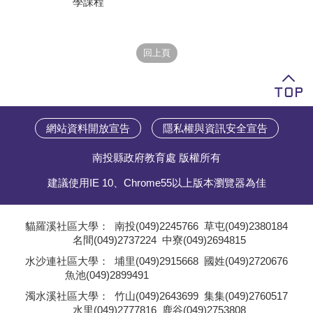
學課程
學員專區
教師專區
評委專區
校務行政
網站資料開放宣告
隱私權與資訊安全宣告
南投縣政府教育處 版權所有
建議使用IE 10、Chrome55以上版本瀏覽器為佳
貓羅溪社區大學：
南投(049)2245766
草屯(049)2380184
名間(049)2737224
中寮(049)2694815
;
水沙連社區大學：
埔里(049)2915668
國姓(049)2720676
魚池(049)2899491
;
濁水溪社區大學：
竹山(049)2643699
集集(049)2760517
水里(049)2777816
鹿谷(049)2753808