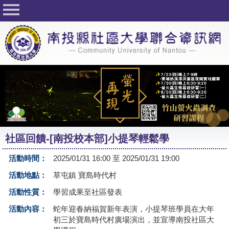
回首頁
關於社大
公佈欄
行事曆
最新活動
活動花絮
社區回饋-[南投校本部]小提琴輕鬆學
課程一覽表
活動時間：
2025/01/31 16:00 至 2025/01/31 19:00
志工與社團
活動地點：
草屯鎮 寶島時代村
社大學習Q&A
活動性質：
學習成果至社區發表
友站連結
活動內容：
蛇年迎春納福賀新年表演，小提琴班學員在大年
初三於寶島時代村廣場演出，並宣導南投社區大
網路選課