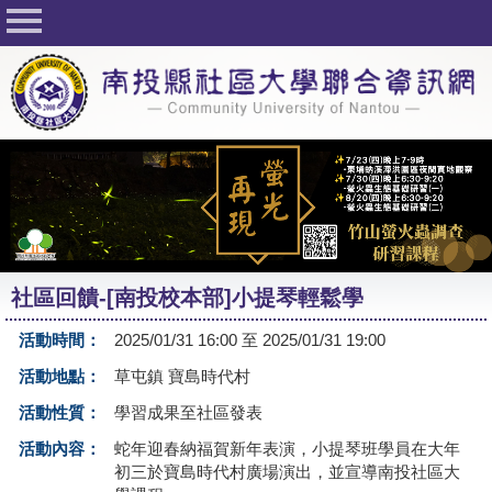
回首頁
關於社大
公佈欄
行事曆
最新活動
活動花絮
社區回饋-[南投校本部]小提琴輕鬆學
課程一覽表
活動時間：
2025/01/31 16:00 至 2025/01/31 19:00
志工與社團
活動地點：
草屯鎮 寶島時代村
社大學習Q&A
活動性質：
學習成果至社區發表
友站連結
活動內容：
蛇年迎春納福賀新年表演，小提琴班學員在大年
初三於寶島時代村廣場演出，並宣導南投社區大
網路選課