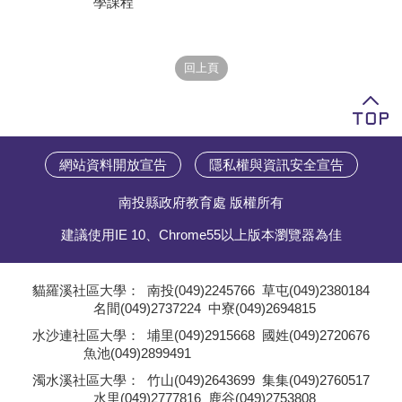
學課程
學員專區
教師專區
評委專區
校務行政
網站資料開放宣告
隱私權與資訊安全宣告
南投縣政府教育處 版權所有
建議使用IE 10、Chrome55以上版本瀏覽器為佳
貓羅溪社區大學：
南投(049)2245766
草屯(049)2380184
名間(049)2737224
中寮(049)2694815
;
水沙連社區大學：
埔里(049)2915668
國姓(049)2720676
魚池(049)2899491
;
濁水溪社區大學：
竹山(049)2643699
集集(049)2760517
水里(049)2777816
鹿谷(049)2753808