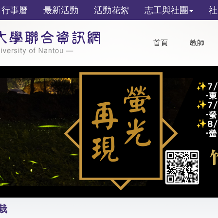
行事曆
最新活動
活動花絮
志工與社團
社
首頁
教師
栽