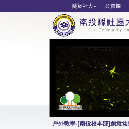
關於社大
公佈欄
戶外教學-[南投校本部]創意盆