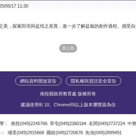
25/05/17 11:30
之美，探索田培與盆培之差異，進一步了解盆栽的創作過程。感受自
網站資料開放宣告
隱私權與資訊安全宣告
南投縣政府教育處 版權所有
建議使用IE 10、Chrome55以上版本瀏覽器為佳
學：
南投(049)2245766
草屯(049)2380184
名間(049)2737224
中寮(
;
學：
埔里(049)2915668
國姓(049)2720676
魚池(049)2899491