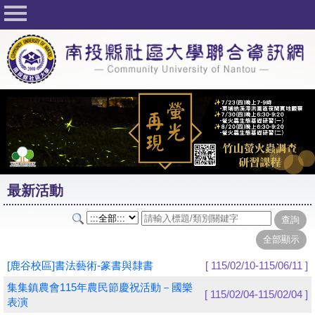
回首頁
關於社大
公佈欄
行事曆
最新活動
活動花絮
最新活動
課程一覽表
志工與社團
社大學習Q&A
[鹿谷校區]書法藝術-篆書與隸書
[ 115/02/10-115/06/11 ]
友站連結
集集鎮農會115年農民節慶祝活動－國樂
[ 115/02/04-115/02/04 ]
表演
網路選課