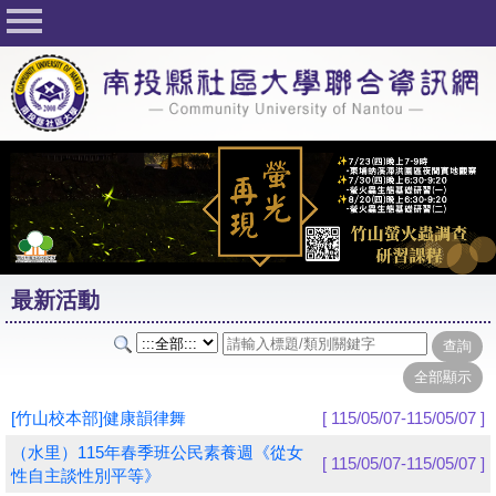
回首頁
關於社大
公佈欄
行事曆
最新活動
活動花絮
最新活動
課程一覽表
志工與社團
社大學習Q&A
[竹山校本部]健康韻律舞
[ 115/05/07-115/05/07 ]
友站連結
（水里）115年春季班公民素養週《從女
[ 115/05/07-115/05/07 ]
性自主談性別平等》
網路選課