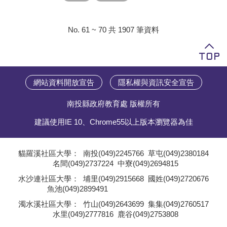
No. 61 ~ 70 共 1907 筆資料
網站資料開放宣告
隱私權與資訊安全宣告
南投縣政府教育處 版權所有
建議使用IE 10、Chrome55以上版本瀏覽器為佳
貓羅溪社區大學：
南投(049)2245766
草屯(049)2380184
名間(049)2737224
中寮(049)2694815
;
水沙連社區大學：
埔里(049)2915668
國姓(049)2720676
魚池(049)2899491
;
濁水溪社區大學：
竹山(049)2643699
集集(049)2760517
水里(049)2777816
鹿谷(049)2753808