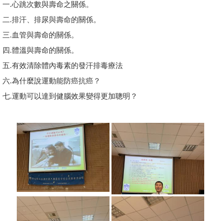
一.心跳次數與壽命之關係。
學員專區
二.排汗、排尿與壽命的關係。
三.血管與壽命的關係。
教師專區
四.體溫與壽命的關係。
評委專區
五.有效清除體內毒素的發汗排毒療法
校務行政
六.為什麼說運動能防癌抗癌？
七.運動可以達到健腦效果變得更加聰明？