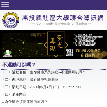
回首頁
關於社大
公佈欄
行事曆
最新活動
活動花絮
不運動可以嗎？
課程一覽表
〈一〉活動名稱：生命健康系列講座--不運動可以嗎？
志工與社團
〈二〉辦理地點：國姓國中視聽教室
社大學習Q&A
〈三〉活動日期：2021年5月4日 (二) 19:00〜21:00
〈四〉講座內容：
友站連結
人為什麼必須要運動的原因？
網路選課