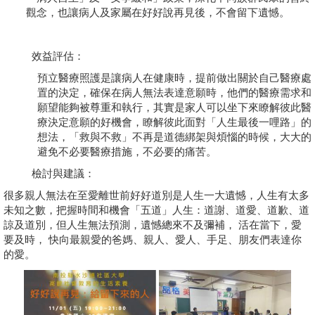
觀念，也讓病人及家屬在好好說再見後，不會留下遺憾。
學員專區
教師專區
效益評估：
預立醫療照護是讓病人在健康時，提前做出關於自己醫療處
評委專區
置的決定，確保在病人無法表達意願時，他們的醫療需求和
願望能夠被尊重和執行，其實是家人可以坐下來瞭解彼此醫
校務行政
療決定意願的好機會，瞭解彼此面對「人生最後一哩路」的
想法，「救與不救」不再是道德綁架與煩惱的時候，大大的
避免不必要醫療措施，不必要的痛苦。
檢討與建議：
很多親人無法在至愛離世前好好道別是人生一大遺憾，人生有太多
未知之數，把握時間和機會「五道」人生：道謝、道愛、道歉、道
諒及道別，但人生無法預測，遺憾總來不及彌補， 活在當下，愛
要及時， 快向最親愛的爸媽、親人、愛人、手足、朋友們表達你
的愛。