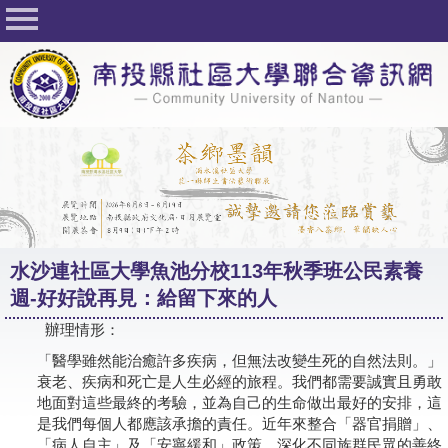
回首頁
關於社大
公佈欄
行事曆
最新活動
活動花絮
水沙連社區大學魚池分校113年秋季班公民素養
課程一覽表
週-好好說再見：給留下來的人
志工與社團
辦理情形：
社大學習Q&A
「醫學雖然能治癒許多疾病，但無法改變生死的自然法則。」
衰老、疾病和死亡是人生必經的旅程。我們都需要誠實且勇敢
友站連結
地面對這些最終的考驗，並為自己的生命做出最好的安排，這
是我們每個人都應該承擔的責任。近年來整合「器官捐贈」、
網路選課
「病人自主」及「安寧緩和」政策，深化不同族群民眾的善終