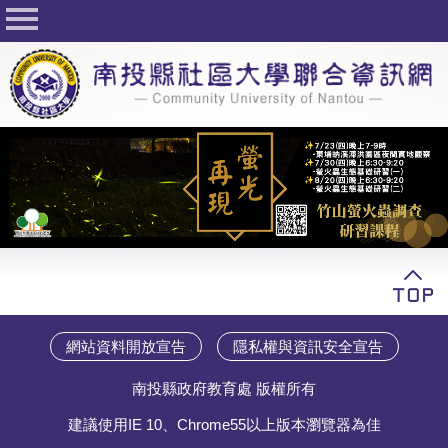
回首頁
關於社大
公佈欄
行事曆
最新活動
活動花絮
課程一覽表
志工與社團
網站資料開放宣告
隱私權與資訊安全宣告
社大學習Q&A
南投縣政府教育處 版權所有
友站連結
建議使用IE 10、Chrome55以上版本瀏覽器為佳
網路選課