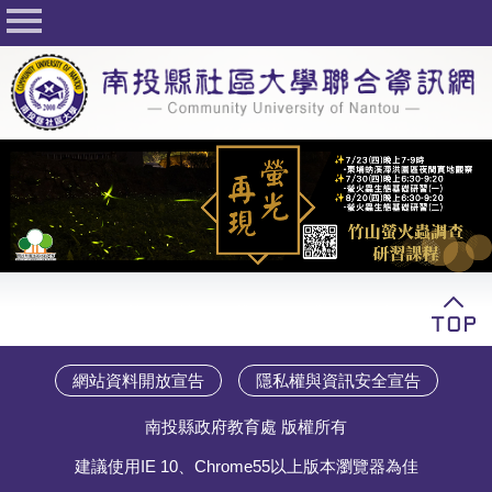
回首頁
關於社大
公佈欄
行事曆
最新活動
活動花絮
課程一覽表
志工與社團
網站資料開放宣告
隱私權與資訊安全宣告
社大學習Q&A
南投縣政府教育處 版權所有
友站連結
建議使用IE 10、Chrome55以上版本瀏覽器為佳
網路選課