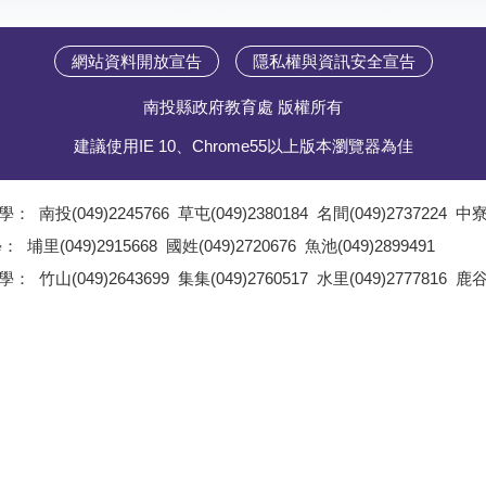
網站資料開放宣告
隱私權與資訊安全宣告
南投縣政府教育處 版權所有
建議使用IE 10、Chrome55以上版本瀏覽器為佳
學：
南投(049)2245766
草屯(049)2380184
名間(049)2737224
中寮(
;
學：
埔里(049)2915668
國姓(049)2720676
魚池(049)2899491
;
學：
竹山(049)2643699
集集(049)2760517
水里(049)2777816
鹿谷(