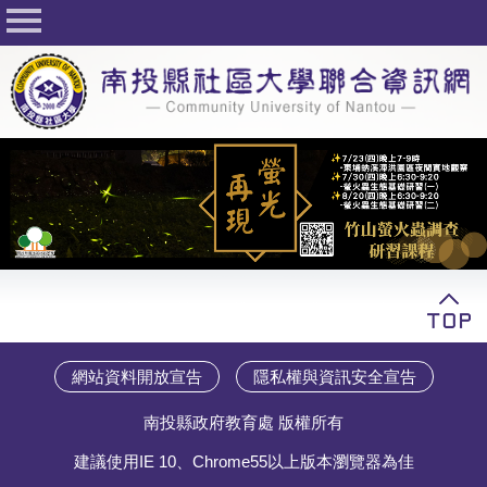
回首頁
關於社大
公佈欄
行事曆
最新活動
活動花絮
課程一覽表
志工與社團
網站資料開放宣告
隱私權與資訊安全宣告
社大學習Q&A
南投縣政府教育處 版權所有
友站連結
建議使用IE 10、Chrome55以上版本瀏覽器為佳
網路選課