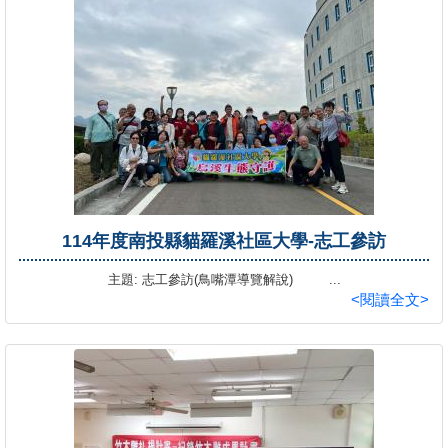
114年度南投縣貓羅溪社區大學-志工參訪
主題: 志工參訪(鳥嘴潭導覽解說) ...
<閱讀全文>