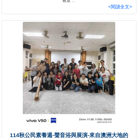
教室 ...
<閱讀全文>
114秋公民素養週-聲音浴與展演-來自澳洲大地的