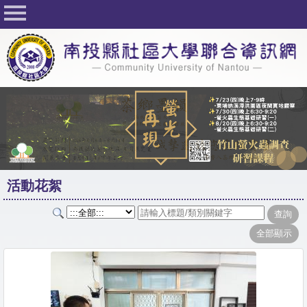
回首頁
關於社大
公佈欄
行事曆
最新活動
活動花絮
活動花絮
課程一覽表
志工與社團
社大學習Q&A
友站連結
網路選課