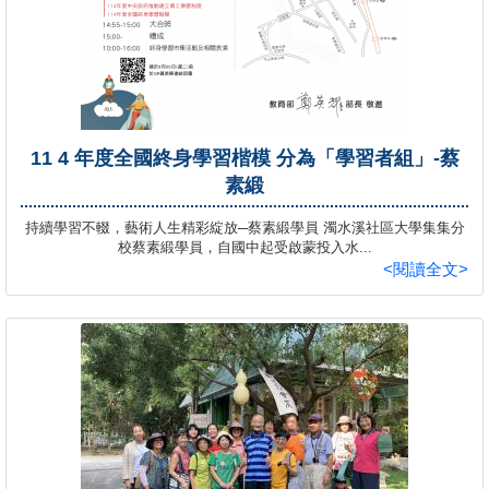
11 4 年度全國終身學習楷模 分為「學習者組」-蔡
素緞
持續學習不輟，藝術人生精彩綻放─蔡素緞學員 濁水溪社區大學集集分
校蔡素緞學員，自國中起受啟蒙投入水...
<閱讀全文>