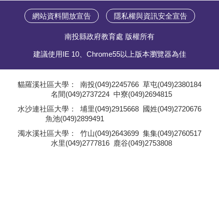
網站資料開放宣告
隱私權與資訊安全宣告
南投縣政府教育處 版權所有
建議使用IE 10、Chrome55以上版本瀏覽器為佳
貓羅溪社區大學：
南投(049)2245766
草屯(049)2380184
名間(049)2737224
中寮(049)2694815
;
水沙連社區大學：
埔里(049)2915668
國姓(049)2720676
魚池(049)2899491
;
濁水溪社區大學：
竹山(049)2643699
集集(049)2760517
水里(049)2777816
鹿谷(049)2753808