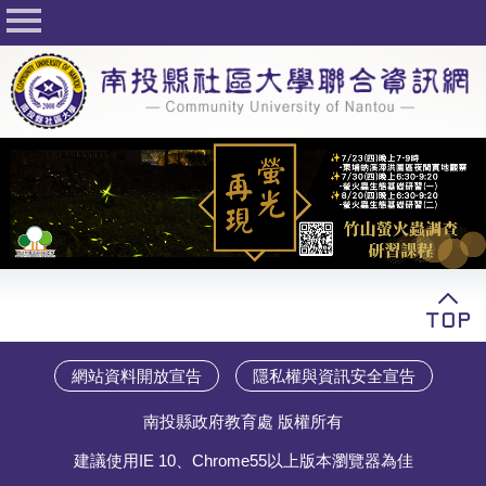
回首頁
關於社大
公佈欄
行事曆
最新活動
活動花絮
課程一覽表
志工與社團
網站資料開放宣告
隱私權與資訊安全宣告
社大學習Q&A
南投縣政府教育處 版權所有
友站連結
建議使用IE 10、Chrome55以上版本瀏覽器為佳
網路選課