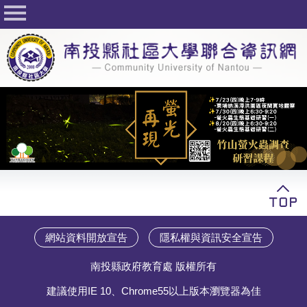
回首頁
關於社大
公佈欄
行事曆
最新活動
活動花絮
課程一覽表
志工與社團
網站資料開放宣告
隱私權與資訊安全宣告
社大學習Q&A
南投縣政府教育處 版權所有
友站連結
建議使用IE 10、Chrome55以上版本瀏覽器為佳
網路選課