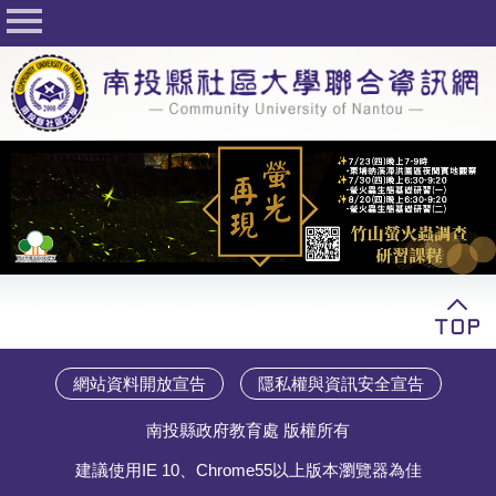
回首頁
關於社大
公佈欄
行事曆
最新活動
活動花絮
課程一覽表
志工與社團
網站資料開放宣告
隱私權與資訊安全宣告
社大學習Q&A
南投縣政府教育處 版權所有
友站連結
建議使用IE 10、Chrome55以上版本瀏覽器為佳
網路選課