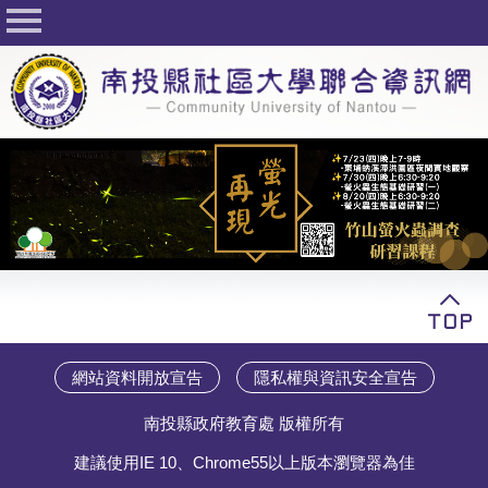
回首頁
關於社大
公佈欄
行事曆
最新活動
活動花絮
課程一覽表
志工與社團
網站資料開放宣告
隱私權與資訊安全宣告
社大學習Q&A
南投縣政府教育處 版權所有
友站連結
建議使用IE 10、Chrome55以上版本瀏覽器為佳
網路選課