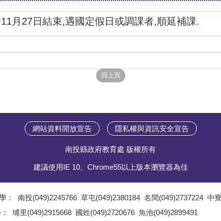
11月27日結束,遇國定假日或調課者,順延補課.
網站資料開放宣告
隱私權與資訊安全宣告
南投縣政府教育處 版權所有
建議使用IE 10、Chrome55以上版本瀏覽器為佳
學：
南投(049)2245766
草屯(049)2380184
名間(049)2737224
中寮(
;
學：
埔里(049)2915668
國姓(049)2720676
魚池(049)2899491