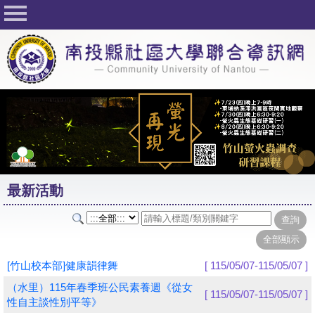
回首頁
關於社大
公佈欄
行事曆
最新活動
活動花絮
最新活動
課程一覽表
志工與社團
社大學習Q&A
[竹山校本部]健康韻律舞
[ 115/05/07-115/05/07 ]
友站連結
（水里）115年春季班公民素養週《從女
[ 115/05/07-115/05/07 ]
性自主談性別平等》
網路選課