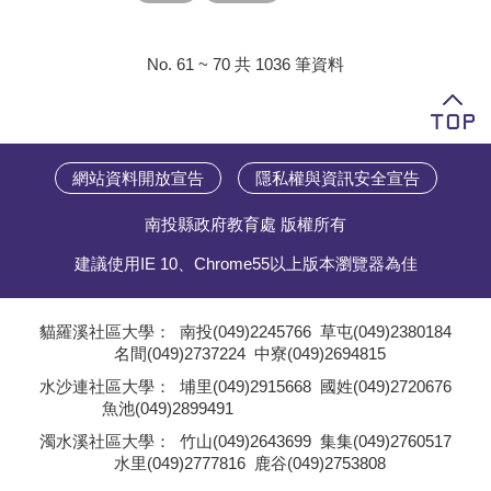
No. 61 ~ 70 共 1036 筆資料
網站資料開放宣告
隱私權與資訊安全宣告
南投縣政府教育處 版權所有
建議使用IE 10、Chrome55以上版本瀏覽器為佳
貓羅溪社區大學：
南投(049)2245766
草屯(049)2380184
名間(049)2737224
中寮(049)2694815
;
水沙連社區大學：
埔里(049)2915668
國姓(049)2720676
魚池(049)2899491
;
濁水溪社區大學：
竹山(049)2643699
集集(049)2760517
水里(049)2777816
鹿谷(049)2753808