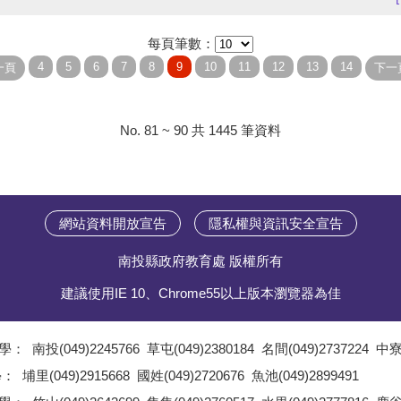
每頁筆數：
No. 81 ~ 90 共 1445 筆資料
網站資料開放宣告
隱私權與資訊安全宣告
南投縣政府教育處 版權所有
建議使用IE 10、Chrome55以上版本瀏覽器為佳
學：
南投(049)2245766
草屯(049)2380184
名間(049)2737224
中寮(
;
學：
埔里(049)2915668
國姓(049)2720676
魚池(049)2899491
;