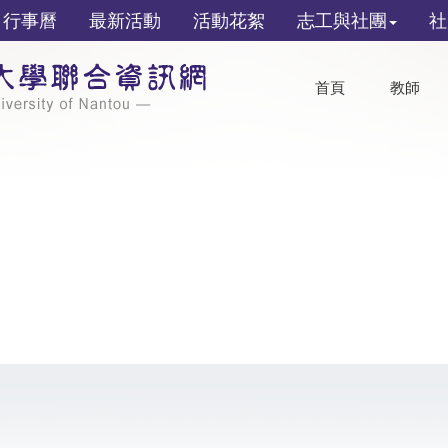
行事曆
最新活動
活動花絮
志工與社團
社
首頁
教師