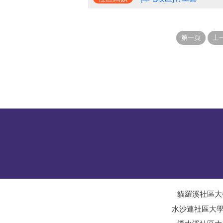
貓羅溪社區大
水沙連社區大