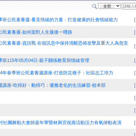
春季班公民素養週-看見情緒的力量：打造健康的社會情緒能力
班公民素養週-如何面對人生最後一哩路
班公民素養週-資訊戰 在假訊息中保持清醒恐佈攻擊及重大人為危安
季班115年05月04日-親子關係教育與情緒管理
14年春季班公民素養週講座-打造防災種子：社區志工培力
民週講座-吃得好・動得巧：優雅老化的生活練習-校本部
日鄉村社團舞動大會師嘉年華暨林興宮祝壽活動活力有氧律動表演